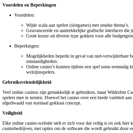
Voordelen en Beperkingen
Voordelen:
Wijde scala aan spelen (slotgames) met unieke thema’s.
Geavanceerde en aantrekkelijke grafische interfaces die j
Grote keuze uit diverse type gokken voor alle budgetgro
Beperkingen:
Mogelijkheden beperkt in geval van niet-verwijderbare 
omstandigheden.
Online casino’s kunnen tijdens een spel soms eenmalig ki
welzijnsspelers.
Gebruiksvriendelijkheid
Veel online casinos zijn gemakkelijk te gebruiken, maar Wildrobin Cas
spelers mee te nemen. Hoewel het casino over een brede variëteit aan s
afgedwaald van normaal gokkast concept.
Veiligheid
Elke online casino-website stelt er zich voor dat veilig is en ook hier 
casinobedrijven, met opties om de software die wordt gebruikt door ee