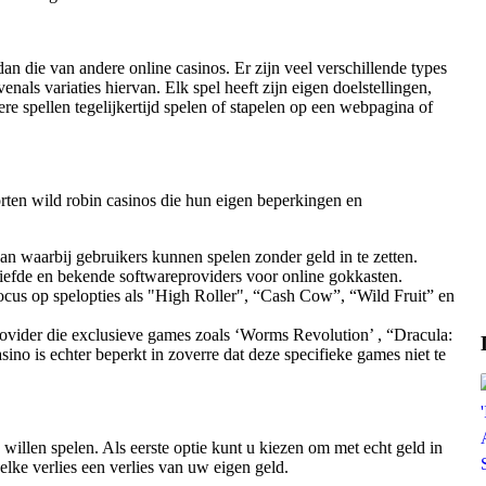
 dan die van andere online casinos. Er zijn veel verschillende types
venals variaties hiervan. Elk spel heeft zijn eigen doelstellingen,
e spellen tegelijkertijd spelen of stapelen op een webpagina of
oorten wild robin casinos die hun eigen beperkingen en
aan waarbij gebruikers kunnen spelen zonder geld in te zetten.
iefde en bekende softwareproviders voor online gokkasten.
ocus op spelopties als "High Roller", “Cash Cow”, “Wild Fruit” en
rovider die exclusieve games zoals ‘Worms Revolution’ , “Dracula:
no is echter beperkt in zoverre dat deze specifieke games niet te
willen spelen. Als eerste optie kunt u kiezen om met echt geld in
 elke verlies een verlies van uw eigen geld.