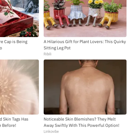
e Cap is Being
A Hilarious Gift for Plant Lovers: This Quirky
io
Sitting Leg Pot
Ribili
d Skin Tags Has
Noticeable Skin Blemishes? They Melt
e Before!
Away Swiftly With This Powerful Option!
Linkovibe