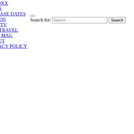
OXX
S
ASE DATES
OS
Search for:
/TV
/TRAVEL
E MAG
UT
ACY POLICY