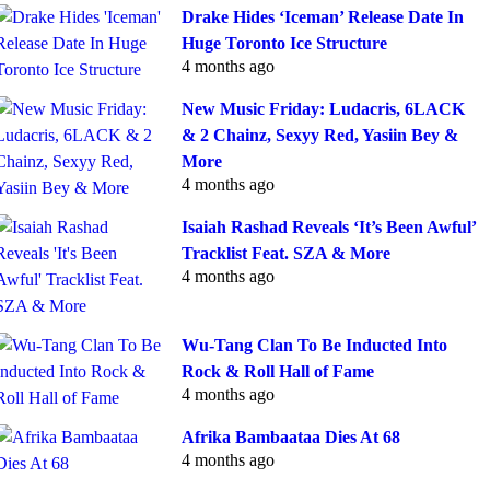
Drake Hides ‘Iceman’ Release Date In
Huge Toronto Ice Structure
4 months ago
New Music Friday: Ludacris, 6LACK
& 2 Chainz, Sexyy Red, Yasiin Bey &
More
4 months ago
Isaiah Rashad Reveals ‘It’s Been Awful’
Tracklist Feat. SZA & More
4 months ago
Wu-Tang Clan To Be Inducted Into
Rock & Roll Hall of Fame
4 months ago
Afrika Bambaataa Dies At 68
4 months ago