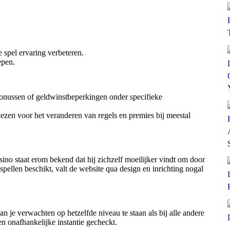
e spel ervaring verbeteren.
epen.
bonussen of geldwinstbeperkingen onder specifieke
ezen voor het veranderen van regels en premies bij meestal
ino staat erom bekend dat hij zichzelf moeilijker vindt om door
pellen beschikt, valt de website qua design en inrichting nogal
kan je verwachten op hetzelfde niveau te staan als bij alle andere
n onafhankelijke instantie gecheckt.