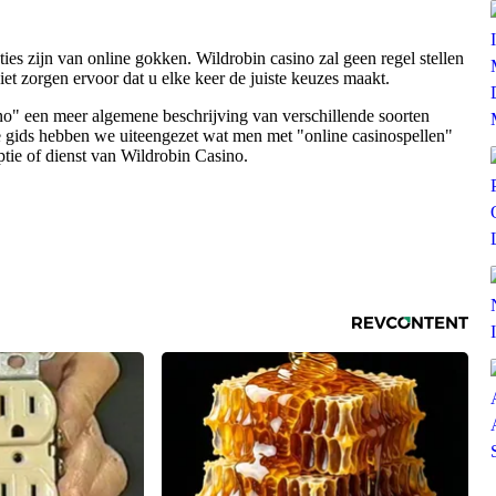
ties zijn van online gokken. Wildrobin casino zal geen regel stellen
et zorgen ervoor dat u elke keer de juiste keuzes maakt.
no" een meer algemene beschrijving van verschillende soorten
ze gids hebben we uiteengezet wat men met "online casinospellen"
tie of dienst van Wildrobin Casino.
SUBSCRIBE TO DX NEWSLETTER
Get the most important stories in HIPHOPDX
straight to your inbox
SUBSCR