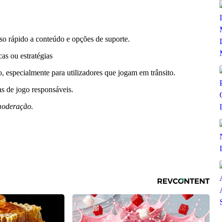
sso rápido a conteúdo e opções de suporte.
cas ou estratégias
o, especialmente para utilizadores que jogam em trânsito.
s de jogo responsáveis.
 moderação.
SUBSCRIBE TO DX NEWSLETTER