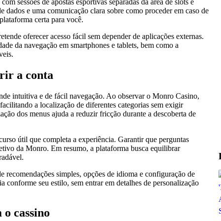
, com sessões de apostas esportivas separadas da área de slots e
de dados e uma comunicação clara sobre como proceder em caso de
 plataforma certa para você.
etende oferecer acesso fácil sem depender de aplicações externas.
lidade da navegação em smartphones e tablets, bem como a
veis.
rir a conta
tende intuitiva e de fácil navegação. Ao observar o Monro Casino,
acilitando a localização de diferentes categorias sem exigir
ização dos menus ajuda a reduzir fricção durante a descoberta de
curso útil que completa a experiência. Garantir que perguntas
jetivo da Monro. Em resumo, a plataforma busca equilibrar
radável.
 de recomendações simples, opções de idioma e configuração de
cia conforme seu estilo, sem entrar em detalhes de personalização
 o cassino