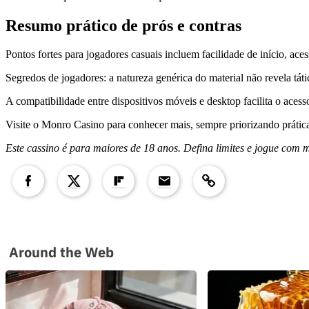
Resumo prático de prós e contras
Pontos fortes para jogadores casuais incluem facilidade de início, ace
Segredos de jogadores: a natureza genérica do material não revela táti
A compatibilidade entre dispositivos móveis e desktop facilita o acess
Visite o Monro Casino para conhecer mais, sempre priorizando prática
Este cassino é para maiores de 18 anos. Defina limites e jogue com
Copied to clipboard!
Around the Web