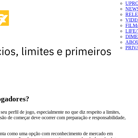
UPR
NEW
RELE
VIDE
FILM
LIFE
DIM
ABO
os, limites e primeiros
PRIV
ogadores?
eu perfil de jogo, especialmente no que diz respeito a limites,
ecisão de começar deve ocorrer com preparação e responsabilidade,
esenta como uma opção com reconhecimento de mercado em