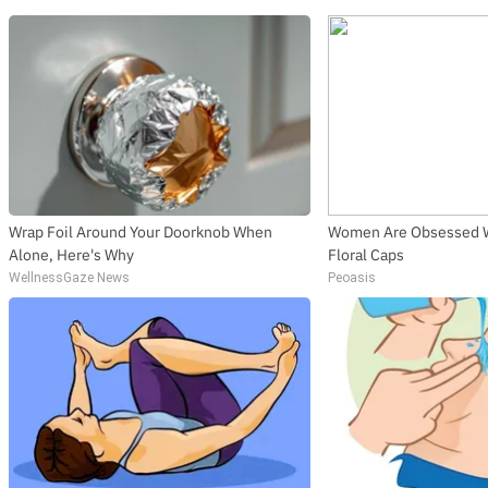
Wrap Foil Around Your Doorknob When
Women Are Obsessed W
Alone, Here's Why
Floral Caps
WellnessGaze News
Peoasis