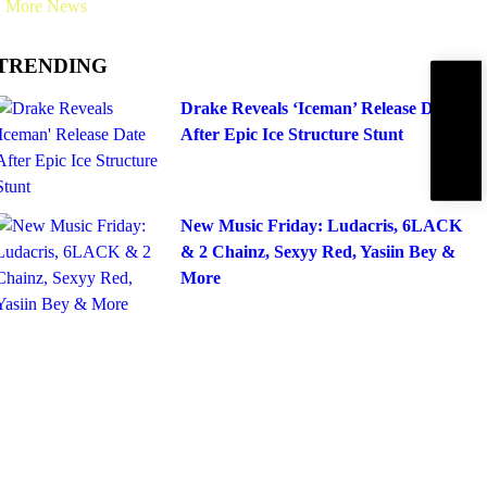
More News
TRENDING
Subscribe
IBE
Drake Reveals ‘Iceman’ Release Date
After Epic Ice Structure Stunt
New Music Friday: Ludacris, 6LACK
& 2 Chainz, Sexyy Red, Yasiin Bey &
More