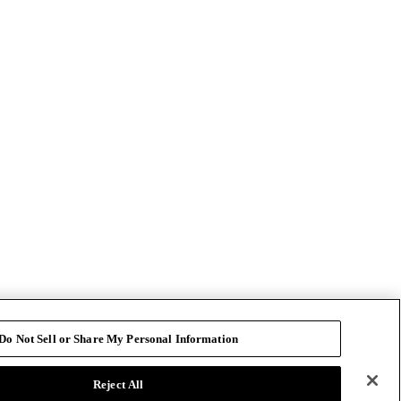
Do Not Sell or Share My Personal Information
Reject All