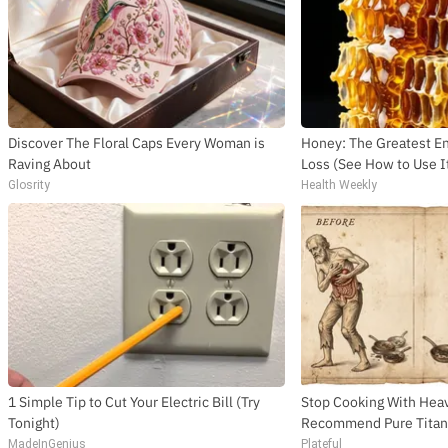
Discover The Floral Caps Every Woman is
Honey: The Greatest 
Raving About
Loss (See How to Use I
Glosrity
Health Weekly
1 Simple Tip to Cut Your Electric Bill (Try
Stop Cooking With Heav
Tonight)
Recommend Pure Titan
MadeInGenius
Plateful