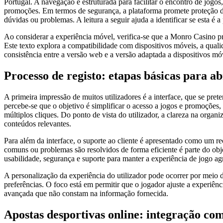
Portugal. A navegação é estruturada para facilitar o encontro de jogos
promoções. Em termos de segurança, a plataforma promete proteção 
dúvidas ou problemas. A leitura a seguir ajuda a identificar se esta é a
Ao considerar a experiência móvel, verifica-se que a Monro Casino pr
Este texto explora a compatibilidade com dispositivos móveis, a qua
consistência entre a versão web e a versão adaptada a dispositivos mó
Processo de registo: etapas básicas para ab
A primeira impressão de muitos utilizadores é a interface, que se pre
percebe-se que o objetivo é simplificar o acesso a jogos e promoções, f
múltiplos cliques. Do ponto de vista do utilizador, a clareza na organ
conteúdos relevantes.
Para além da interface, o suporte ao cliente é apresentado como um re
comuns ou problemas são resolvidos de forma eficiente é parte do ob
usabilidade, segurança e suporte para manter a experiência de jogo ag
A personalização da experiência do utilizador pode ocorrer por meio
preferências. O foco está em permitir que o jogador ajuste a experiên
avançada que não constam na informação fornecida.
Apostas desportivas online: integração com