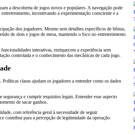
izam a descoberta de jogos novos e populares. A navegação pode
de entretenimento, incentivando a experimentação consciente e a
rticipação dos jogadores. Mesmo sem detalhes específicos de bônus,
teúdo de slots e jogos de mesa, mantendo o foco no entretenimento
funcionalidades interativas, enriquecem a experiência sem
ntação controlada e o conhecimento das mecânicas de cada jogo.
dade
. Políticas claras ajudam os jogadores a entender como os dados
e segurança e cumprir requisitos legais. Entender esse aspecto
 momento de sacar ganhos.
dade, com referência geral à necessidade de seguir
e contribui para a percepção de legitimidade da operação.