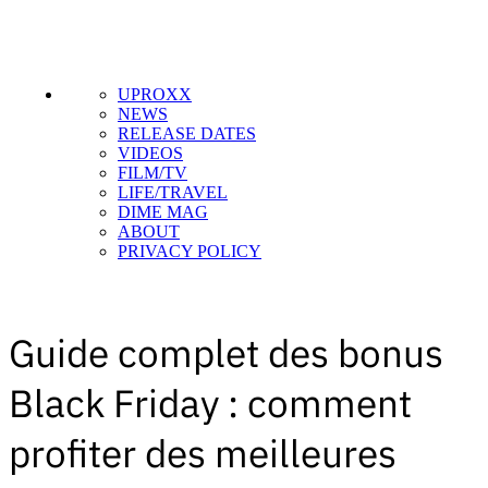
UPROXX
NEWS
RELEASE DATES
VIDEOS
FILM/TV
LIFE/TRAVEL
DIME MAG
ABOUT
PRIVACY POLICY
Guide complet des bonus
Black Friday : comment
profiter des meilleures