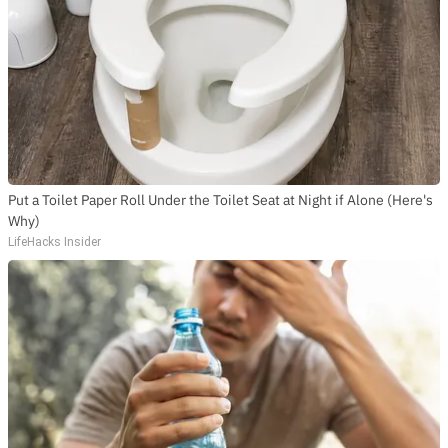
Put a Toilet Paper Roll Under the Toilet Seat at Night if Alone (Here's
Why)
LifeHacks Insider