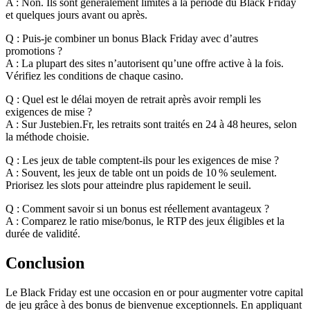
A : Non. Ils sont généralement limités à la période du Black Friday
et quelques jours avant ou après.
Q : Puis‑je combiner un bonus Black Friday avec d’autres
promotions ?
A : La plupart des sites n’autorisent qu’une offre active à la fois.
Vérifiez les conditions de chaque casino.
Q : Quel est le délai moyen de retrait après avoir rempli les
exigences de mise ?
A : Sur Justebien.Fr, les retraits sont traités en 24 à 48 heures, selon
la méthode choisie.
Q : Les jeux de table comptent‑ils pour les exigences de mise ?
A : Souvent, les jeux de table ont un poids de 10 % seulement.
Priorisez les slots pour atteindre plus rapidement le seuil.
Q : Comment savoir si un bonus est réellement avantageux ?
A : Comparez le ratio mise/bonus, le RTP des jeux éligibles et la
durée de validité.
Conclusion
Le Black Friday est une occasion en or pour augmenter votre capital
de jeu grâce à des bonus de bienvenue exceptionnels. En appliquant