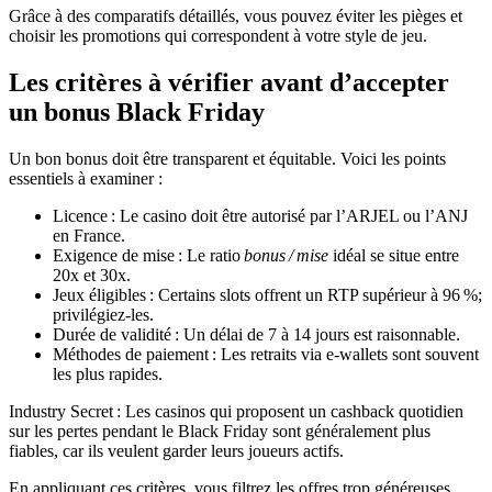
Grâce à des comparatifs détaillés, vous pouvez éviter les pièges et
choisir les promotions qui correspondent à votre style de jeu.
Les critères à vérifier avant d’accepter
un bonus Black Friday
Un bon bonus doit être transparent et équitable. Voici les points
essentiels à examiner :
Licence : Le casino doit être autorisé par l’ARJEL ou l’ANJ
en France.
Exigence de mise : Le ratio
bonus / mise
idéal se situe entre
20x et 30x.
Jeux éligibles : Certains slots offrent un RTP supérieur à 96 %;
privilégiez‑les.
Durée de validité : Un délai de 7 à 14 jours est raisonnable.
Méthodes de paiement : Les retraits via e‑wallets sont souvent
les plus rapides.
Industry Secret : Les casinos qui proposent un cashback quotidien
sur les pertes pendant le Black Friday sont généralement plus
fiables, car ils veulent garder leurs joueurs actifs.
En appliquant ces critères, vous filtrez les offres trop généreuses