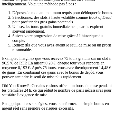
intelligemment. Voici une méthode pas à pas :
Déposez le montant minimum requis pour débloquer le bonus.
Sélectionnez des slots à haute volatilité comme
Book of Dead
pour profiter des gros gains potentiels.
Utilisez les tours gratuits immédiatement, car ils expirent
souvent rapidement.
Suivez votre progression de mise grâce à l’historique du
compte.
Retirez dès que vous avez atteint le seuil de mise ou un profit
raisonnable.
Example : Imaginez que vous recevez 75 tours gratuits sur un slot à
96,5 % de RTP. En misant 0,20 €, chaque tour vous rapporte en
moyenne 0,193 €. Après 75 tours, vous avez théoriquement 14,48 €
de gains. En combinant ces gains avec le bonus de dépôt, vous
pouvez atteindre le seuil de mise plus rapidement.
Did You Know? : Certains casinos offrent un boost de mise pendant
les premières 24 h, ce qui réduit le nombre de paris nécessaires pour
satisfaire l’exigence de mise.
En appliquant ces stratégies, vous transformez un simple bonus en
argent réel sans prendre de risques excessifs.