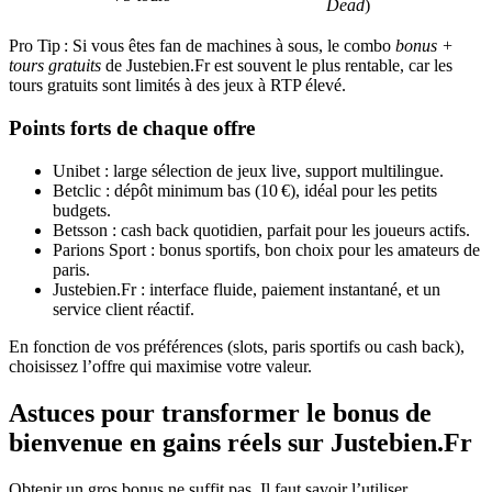
Dead
)
Pro Tip : Si vous êtes fan de machines à sous, le combo
bonus +
tours gratuits
de Justebien.Fr est souvent le plus rentable, car les
tours gratuits sont limités à des jeux à RTP élevé.
Points forts de chaque offre
Unibet : large sélection de jeux live, support multilingue.
Betclic : dépôt minimum bas (10 €), idéal pour les petits
budgets.
Betsson : cash back quotidien, parfait pour les joueurs actifs.
Parions Sport : bonus sportifs, bon choix pour les amateurs de
paris.
Justebien.Fr : interface fluide, paiement instantané, et un
service client réactif.
En fonction de vos préférences (slots, paris sportifs ou cash back),
choisissez l’offre qui maximise votre valeur.
Astuces pour transformer le bonus de
bienvenue en gains réels sur Justebien.Fr
Obtenir un gros bonus ne suffit pas. Il faut savoir l’utiliser