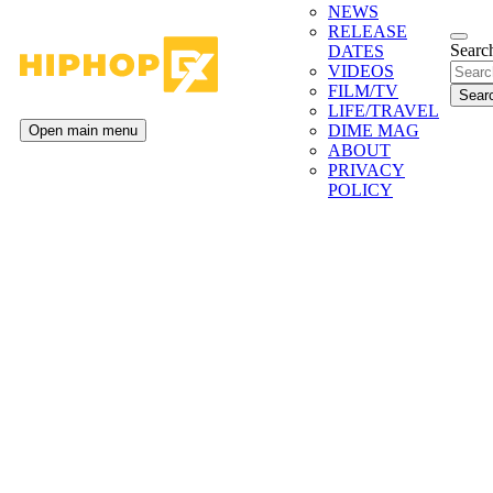
NEWS
RELEASE
Search
DATES
VIDEOS
FILM/TV
LIFE/TRAVEL
DIME MAG
Open main menu
ABOUT
PRIVACY
POLICY