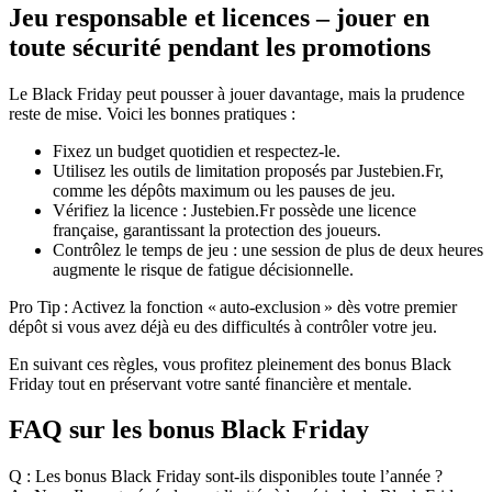
Jeu responsable et licences – jouer en
toute sécurité pendant les promotions
Le Black Friday peut pousser à jouer davantage, mais la prudence
reste de mise. Voici les bonnes pratiques :
Fixez un budget quotidien et respectez‑le.
Utilisez les outils de limitation proposés par Justebien.Fr,
comme les dépôts maximum ou les pauses de jeu.
Vérifiez la licence : Justebien.Fr possède une licence
française, garantissant la protection des joueurs.
Contrôlez le temps de jeu : une session de plus de deux heures
augmente le risque de fatigue décisionnelle.
Pro Tip : Activez la fonction « auto‑exclusion » dès votre premier
dépôt si vous avez déjà eu des difficultés à contrôler votre jeu.
En suivant ces règles, vous profitez pleinement des bonus Black
Friday tout en préservant votre santé financière et mentale.
FAQ sur les bonus Black Friday
Q : Les bonus Black Friday sont-ils disponibles toute l’année ?